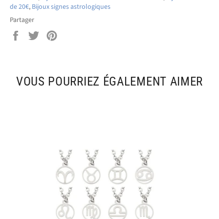
de 20€
,
Bijoux signes astrologiques
Partager
Partager
Tweeter
Épingler
sur
sur
sur
Facebook
Twitter
Pinterest
VOUS POURRIEZ ÉGALEMENT AIMER