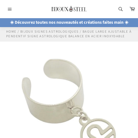
Passer
P
au
Navigation
contenu
☀️ Découvrez toutes nos nouveautés et créations faites main ☀️
HOME
/
BIJOUX SIGNES ASTROLOGIQUES
/
BAGUE LARGE AJUSTABLE À
PENDENTIF SIGNE ASTROLOGIQUE BALANCE EN ACIER INOXYDABLE