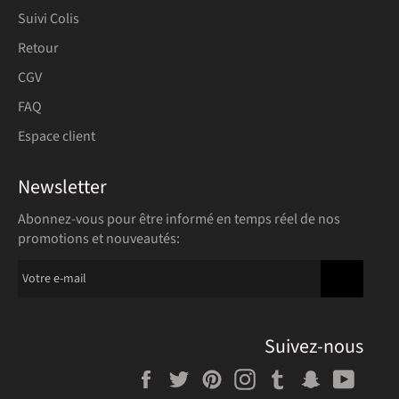
Suivi Colis
Retour
CGV
FAQ
Espace client
Newsletter
Abonnez-vous pour être informé en temps réel de nos
promotions et nouveautés:
S'INSCRIR
Suivez-nous
Facebook
Twitter
Pinterest
Instagram
Tumblr
Snapchat
YouT