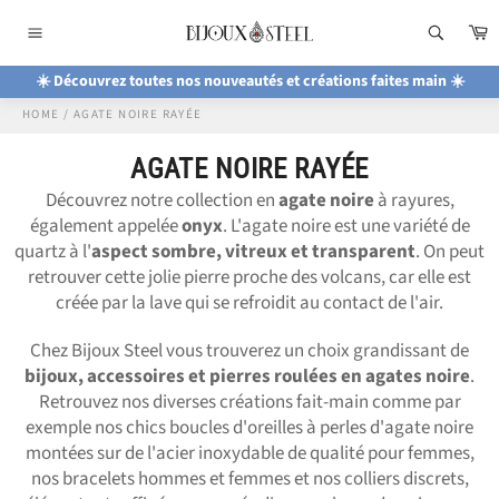
Passer
P
au
Navigation
contenu
☀️ Découvrez toutes nos nouveautés et créations faites main ☀️
HOME
/
AGATE NOIRE RAYÉE
AGATE NOIRE RAYÉE
Découvrez notre collection en
agate noire
à rayures,
également appelée
onyx
. L'agate noire est une variété de
quartz à l'
aspect sombre, vitreux et transparent
. On peut
retrouver cette jolie pierre proche des volcans, car elle est
créée par la lave qui se refroidit au contact de l'air.
Chez Bijoux Steel vous trouverez un choix grandissant de
bijoux, accessoires et pierres roulées en agates noire
.
Retrouvez nos diverses créations fait-main comme par
exemple nos chics boucles d'oreilles à perles d'agate noire
montées sur de l'acier inoxydable de qualité pour femmes,
nos bracelets hommes et femmes et nos colliers discrets,