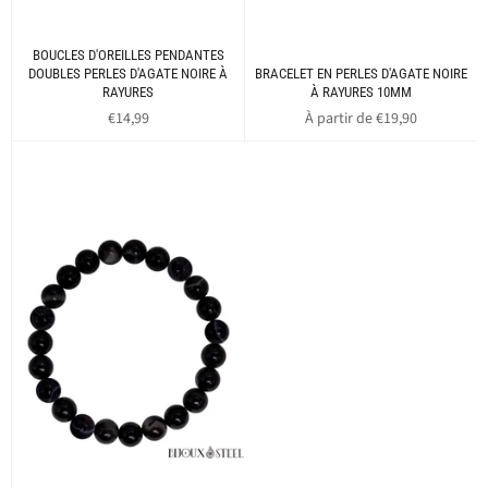
BOUCLES D'OREILLES PENDANTES
DOUBLES PERLES D'AGATE NOIRE À
BRACELET EN PERLES D'AGATE NOIRE
RAYURES
À RAYURES 10MM
Prix
€14,99
À partir de €19,90
régulier