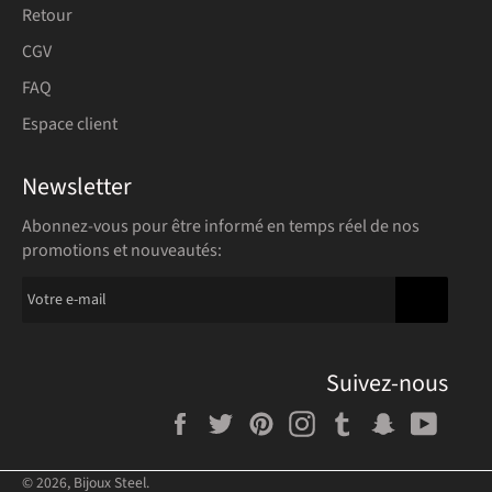
Retour
CGV
FAQ
Espace client
Newsletter
Abonnez-vous pour être informé en temps réel de nos
promotions et nouveautés:
S'INSCRIR
Suivez-nous
Facebook
Twitter
Pinterest
Instagram
Tumblr
Snapchat
YouT
© 2026,
Bijoux Steel
.