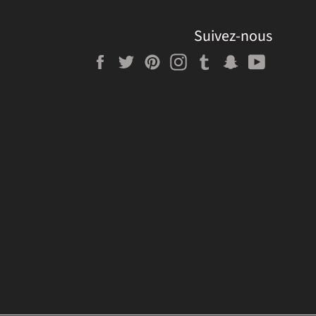
Suivez-nous
Facebook
Twitter
Pinterest
Instagram
Tumblr
Snapchat
YouTube
RE