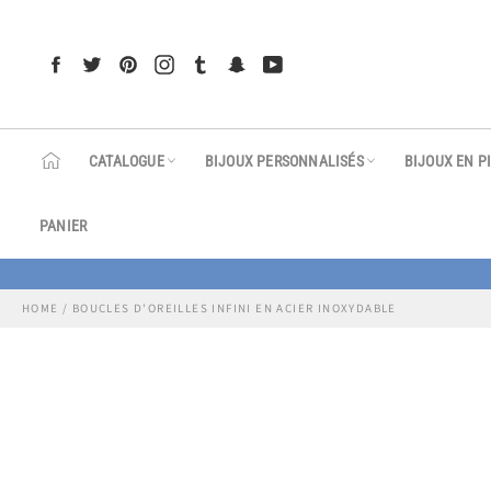
Passer
au
contenu
Facebook
Twitter
Pinterest
Instagram
Tumblr
Snapchat
YouTube
CATALOGUE
BIJOUX PERSONNALISÉS
BIJOUX EN P
PANIER
HOME
/
BOUCLES D'OREILLES INFINI EN ACIER INOXYDABLE