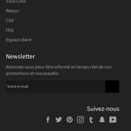
Suivi Colis
Retour
CGV
FAQ
Espace client
Newsletter
Abonnez-vous pour être informé en temps réel de nos
promotions et nouveautés:
S'INSCRIR
Suivez-nous
Facebook
Twitter
Pinterest
Instagram
Tumblr
Snapchat
YouT