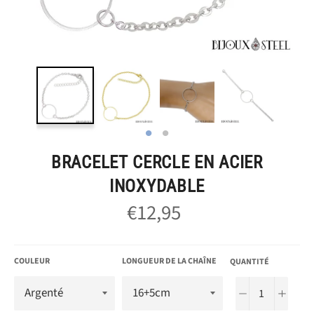
BRACELET CERCLE EN ACIER
INOXYDABLE
€12,95
Prix
régulier
COULEUR
LONGUEUR DE LA CHAÎNE
QUANTITÉ
−
+