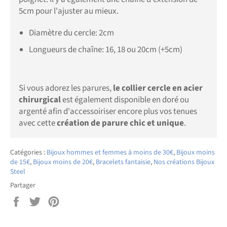
5cm pour l'ajuster au mieux.
Diamètre du cercle: 2cm
Longueurs de chaîne: 16, 18 ou 20cm (+5cm)
Si vous adorez les parures,
le collier cercle en acier
chirurgical
est également disponible en doré ou
argenté afin d'accessoiriser encore plus vos tenues
avec cette
création de
parure chic et unique
.
Catégories :
Bijoux hommes et femmes à moins de 30€
,
Bijoux moins
de 15€
,
Bijoux moins de 20€
,
Bracelets fantaisie
,
Nos créations Bijoux
Steel
Partager
Partager
Tweeter
Épingler
sur
sur
sur
Facebook
Twitter
Pinterest