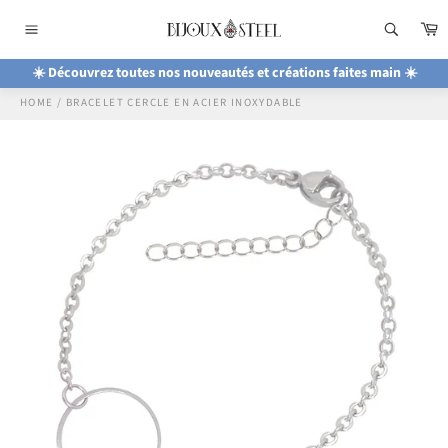
Passer
P
au
Navigation
contenu
☀️ Découvrez toutes nos nouveautés et créations faites main ☀️
HOME
/
BRACELET CERCLE EN ACIER INOXYDABLE